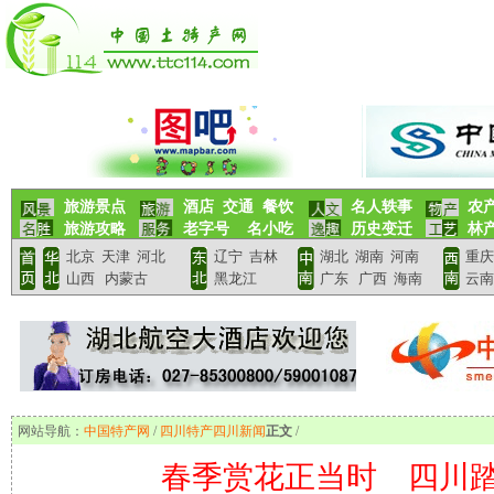
旅游景点
酒店
交通
餐饮
名人轶事
农
旅游攻略
老字号
名小吃
历史变迁
林
北京
天津
河北
辽宁
吉林
湖北
湖南
河南
重庆
山西
内蒙古
黑龙江
广东
广西
海南
云南
网站导航：
中国特产网
/
四川特产
四川新闻
正文
/
春季赏花正当时 四川